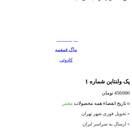
نوشیدنی
تنقلات
مواد غذایی
صبحانه دسر
ماگ قمقمه
کادوئی
پک ولنتاین شماره 1
450/000
تومان
ο تاریخ انقضاء همه محصولات
معتبر
»
تحویل فوری شهر تهران
»
ارسال به سراسر ایران