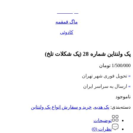
مواد غذایی
صبحانه دسر
ماگ قمقمه
کادوئی
پک ولنتاین شماره 28 (پک شکلات تلخ)
1/500/000
تومان
»
تحویل فوری شهر تهران
»
ارسال به سراسر ایران
ناموجود
دسته‌بندی:
پک هدیه
,
خرید و سفارش انواع پک ولنتاین
توضیحات
نظرات (0)