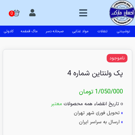
نوشیدنی
تنقلات
مواد غذایی
صبحانه دسر
ماگ قمقمه
کادوئی
ناموجود
پک ولنتاین شماره 4
1/050/000
تومان
ο تاریخ انقضاء همه محصولات
معتبر
»
تحویل فوری شهر تهران
»
ارسال به سراسر ایران