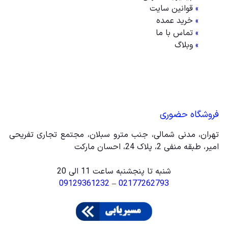
»
قوانین سایت
»
خرید عمده
»
تماس با ما
»
وبلاگ
فروشگاه حضوری
تهران، مدنی شمالی، جنب مترو سبلان، مجتمع تجاری تفریحی
امیر، طبقه منفی 2، پلاک 24، احسان مارکت
شنبه تا پنجشنبه ساعت 11 الی 20
09129361232
–
02177262793