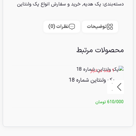
دسته‌بندی:
پک هدیه
,
خرید و سفارش انواع پک ولنتاین
توضیحات
نظرات (0)
محصولات مرتبط
1 عدد در انبار
1 عدد در انبا
پک ولنتاین شماره 18
پک
610/000
تومان
0/000