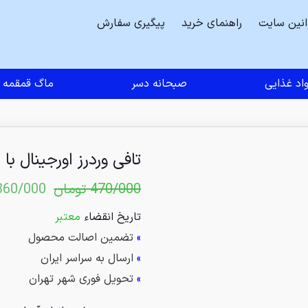
انین سایت
راهنمای خرید
پیگیری سفارش
اد غذایی
صبحانه دسر
ماگ قمقمه
تافی وردرز اورجینال با مغز
470/000
تومان
360/000
تاریخ انقضاء
معتبر
»
تضمین اصالت محصول
»
ارسال به سراسر ایران
»
تحویل فوری شهر تهران