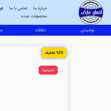
درباره ما
تماس با ما
قو
محصولات عمده
نوشیدنی
تنقلات
مو
%23 تخفیف
ناموجود