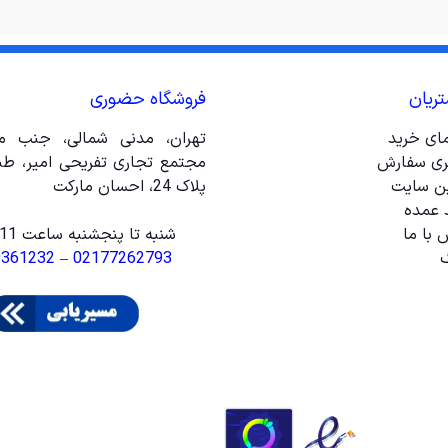
ریان
فروشگاه حضوری
مای خرید
تهران، مدنی شمالی، جنب مت
ری سفارش
ین سایت
پلاک 24، احسان مارکت
 عمده
 با ما
شنبه تا پنجشنبه ساعت 11 الی 20
گ
02177262793
–
9361232