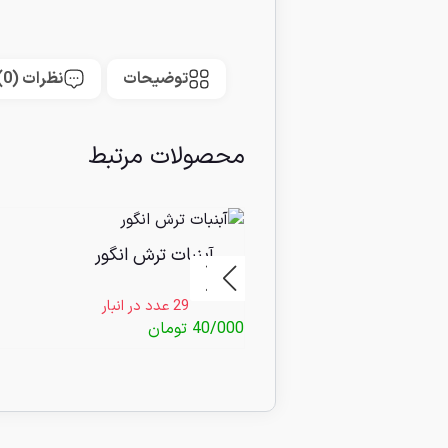
توضیحات
نظرات (0)
محصولات مرتبط
آبنبات ترش انگور
29 عدد در انبار
40/000
تومان