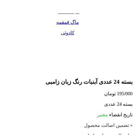
مواد غذایی
صبحانه دسر
ماگ قمقمه
کادوئی
بسته 24 عددی آبنبات رنگ زبان زامبی
195/000
تومان
بسته 24 عددی
تاریخ انقضاء
معتبر
»
تضمین اصالت محصول