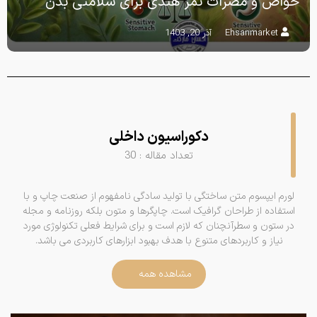
خواص و مضرات تمر هندی برای سلامتی بدن
Ehsanmarket
آذر 20, 1403
دکوراسیون داخلی
تعداد مقاله : 30
لورم ایپسوم متن ساختگی با تولید سادگی نامفهوم از صنعت چاپ و با
استفاده از طراحان گرافیک است. چاپگرها و متون بلکه روزنامه و مجله
در ستون و سطرآنچنان که لازم است و برای شرایط فعلی تکنولوژی مورد
نیاز و کاربردهای متنوع با هدف بهبود ابزارهای کاربردی می باشد.
مشاهده همه