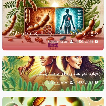
طبع تمر هندی چیست و چه تأثیری بر بدن دارد؟
25 آذر 1403
Ehsanmarket
فواید تمر هندی برای مردان و زنان
21 آذر 1403
Ehsanmarket