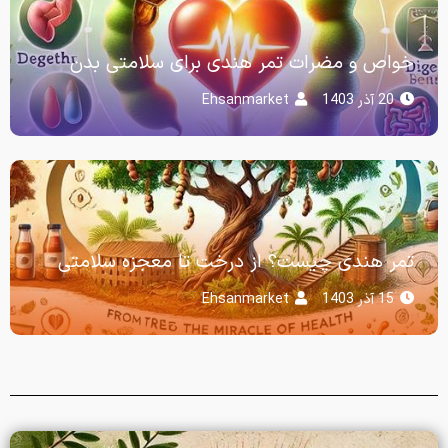
خواص و مضرات تمر هندی برای سلامتی بدن
20 آذر 1403
Ehsanmarket
تمر هندی چیست؟ از درخت تا معجزه سلامتی
15 آذر 1403
Ehsanmarket