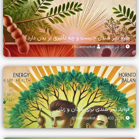
طبع تمر هندی چیست و چه تأثیری بر بدن دارد؟
25 آذر 1403
Ehsanmarket
فواید تمر هندی برای مردان و زنان
21 آذر 1403
Ehsanmarket