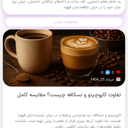
به خاطر طعم دلنشین، کف جذاب و دانه‌های شکلاتی خاصش، خیلی زود
جای خود را در میان علاقه‌مندان قهوه...
مشاهده بیشتر
0
0
مرداد 25, 1404
تفاوت کاپوچینو و نسکافه چیست؟ مقایسه کامل
کاپوچینو و نسکافه، دو نوشیدنی پرطرفدار در میان دوست‌داران قهوه
هستند، اما تفاوت آن‌ها چیزی فراتر از طعم یا روش تهیه است. شناخت
دقیق تفاوت‌ها از نظر ترکیبات، کافئین، بافت،...