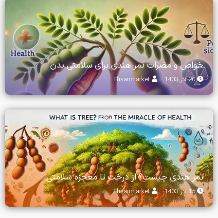
خواص و مضرات تمر هندی برای سلامتی بدن
20 آذر 1403
Ehsanmarket
تمر هندی چیست؟ از درخت تا معجزه سلامتی
15 آذر 1403
Ehsanmarket