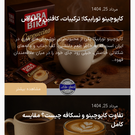
مرداد 25, 1404
کاپوچینو تورابیکا؛ ترکیبات، کافئین و خواص
کاپوچینو تورابیکا یکی از محبوب‌ترین نوشیدنی‌های فوری در
ایران است که به خاطر طعم دلنشین، کف جذاب و دانه‌های
شکلاتی خاصش، خیلی زود جای خود را در میان علاقه‌مندان
قهوه...
مشاهده بیشتر
مرداد 25, 1404
تفاوت کاپوچینو و نسکافه چیست؟ مقایسه
کامل