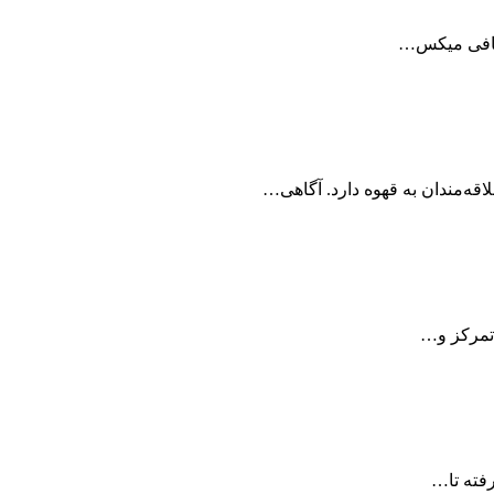
ه کافی میکس…
قه‌مندان به قهوه دارد. آگاهی…
 تمرکز و…
رفته تا…