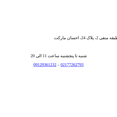
، احسان مارکت
شنبه تا پنجشنبه ساعت 11 الی 20
09129361232
–
02177262793