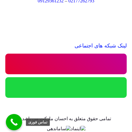
09129361232
–
02177262793
لینک شبکه های اجتماعی
تمامی حقوق متعلق به احسان مارکت می باشد.
تماس فوری