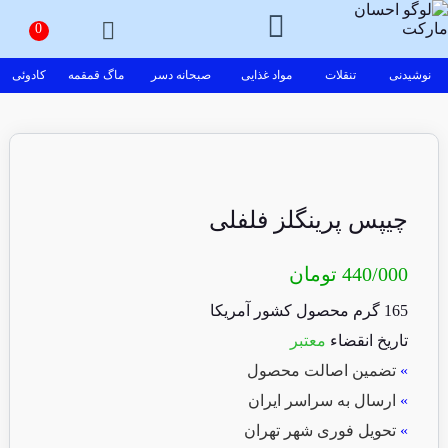
نوشیدنی
تنقلات
مواد غذایی
صبحانه دسر
ماگ قمقمه
کادوئی
چیپس پرینگلز فلفلی
440/000
تومان
165 گرم محصول کشور آمریکا
تاریخ انقضاء
معتبر
»
تضمین اصالت محصول
»
ارسال به سراسر ایران
»
تحویل فوری شهر تهران