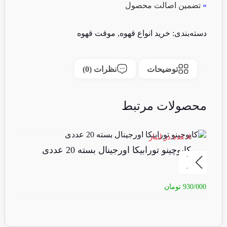
»
تضمین اصالت محصول
دسته‌بندی:
خرید انواع قهوه
,
موقت قهوه
توضیحات
نظرات (0)
محصولات مرتبط
4 عدد در انبار
4 عدد در انبا
کاپوچینو تورابیکا اورجینال بسته 20 عددی
کا
930/000
تومان
55/000