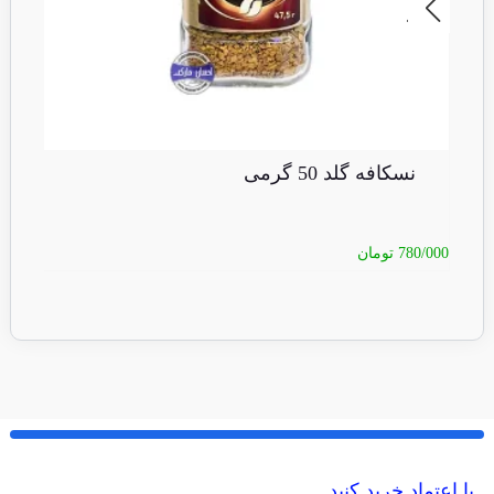
نسکافه گلد 50 گرمی
ک
780/000
تومان
50/000
با اعتماد خرید کنید