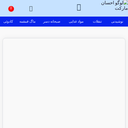
نوشیدنی
تنقلات
مواد غذایی
صبحانه دسر
ماگ قمقمه
کادوئی