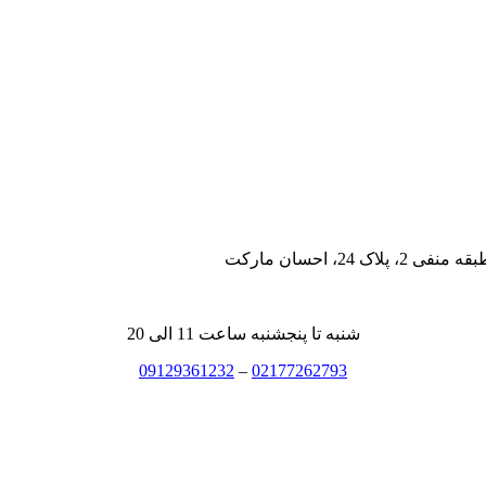
، احسان مارکت
شنبه تا پنجشنبه ساعت 11 الی 20
09129361232
–
02177262793