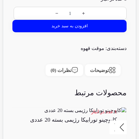
افزودن به سبد خرید
دسته‌بندی:
موقت قهوه
توضیحات
نظرات (0)
محصولات مرتبط
1 عدد در انبار
4 عدد در انبا
کاپوچینو تورابیکا رژیمی بسته 20 عددی
نس