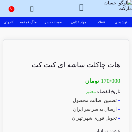
نوشیدنی
تنقلات
مواد غذایی
صبحانه دسر
ماگ قمقمه
کادوئی
هات چاکلت ساشه ای کیت کت
170/000
تومان
تاریخ انقضاء
معتبر
»
تضمین اصالت محصول
»
ارسال به سراسر ایران
»
تحویل فوری شهر تهران
6 عدد در انبار