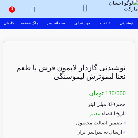
نوشیدنی
تنقلات
مواد غذایی
صبحانه دسر
ماگ قمقمه
کادوئی
نوشیدنی گازدار لایمون فرش با طعم
نعنا لیموترش لیموسنگی
130/000
تومان
حجم 330 میلی لیتر
تاریخ انقضاء
معتبر
»
تضمین اصالت محصول
»
ارسال به سراسر ایران