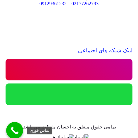
09129361232
–
02177262793
لینک شبکه های اجتماعی
تمامی حقوق متعلق به احسان مارکت می باشد.
تماس فوری