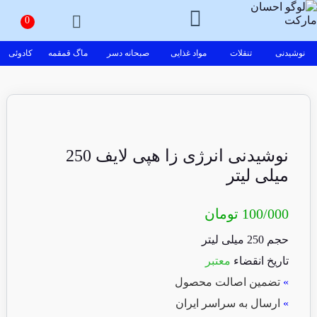
نوشیدنی
تنقلات
مواد غذایی
صبحانه دسر
ماگ قمقمه
کادوئی
نوشیدنی انرژی زا هپی لایف 250
میلی لیتر
100/000
تومان
حجم 250 میلی لیتر
تاریخ انقضاء
معتبر
»
تضمین اصالت محصول
»
ارسال به سراسر ایران