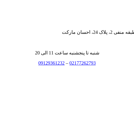
، احسان مارکت
شنبه تا پنجشنبه ساعت 11 الی 20
09129361232
–
02177262793