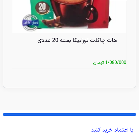
هات چاکلت تورابیکا بسته 20 عددی
کا
1/080/000
تومان
0/000
با اعتماد خرید کنید