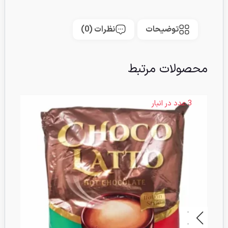
توضیحات
نظرات (0)
محصولات مرتبط
3 عدد در انبار
3 عدد در انبا