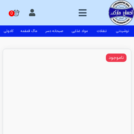
نوشیدنی
تنقلات
مواد غذایی
صبحانه دسر
ماگ قمقمه
کادوئی
ناموجود