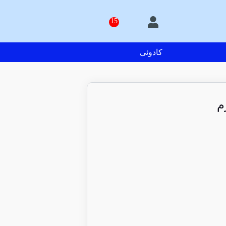
کادوئی