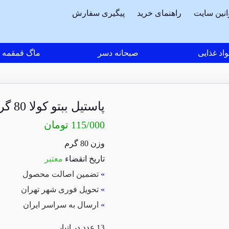
انین سایت
راهنمای خرید
پیگیری سفارش
اد غذایی
صبحانه دسر
ماگ قمقمه
پاستیل ببتو کولا 80 گرم
115/000
تومان
وزن 80 گرم
تاریخ انقضاء
معتبر
»
تضمین اصالت محصول
»
تحویل فوری شهر تهران
»
ارسال به سراسر ایران
13 عدد در انبار