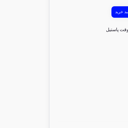
د خرید
قت پاستیل
15 عدد در انبار
پاستیل ببتو گیلاس 80 گرم
115/000
تومان