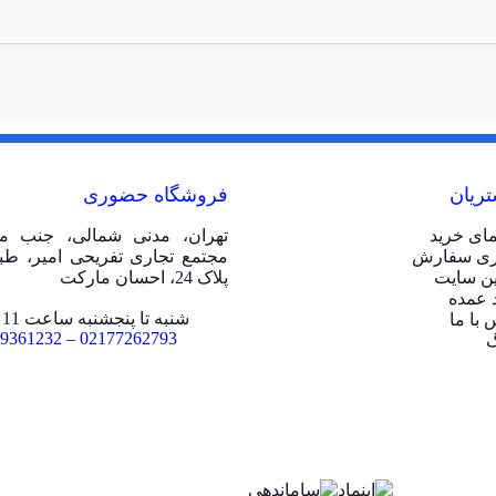
ریان
فروشگاه حضوری
مای خرید
تهران، مدنی شمالی، جنب مت
ری سفارش
ین سایت
پلاک 24، احسان مارکت
 عمده
شنبه تا پنجشنبه ساعت 11 الی 20
 با ما
9361232
–
02177262793
گ