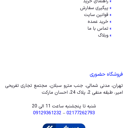
»
راهنمای خرید
»
پیگیری سفارش
»
قوانین سایت
»
خرید عمده
»
تماس با ما
»
وبلاگ
فروشگاه حضوری
تهران، مدنی شمالی، جنب مترو سبلان، مجتمع تجاری تفریحی
امیر، طبقه منفی 2، پلاک 24، احسان مارکت
شنبه تا پنجشنبه ساعت 11 الی 20
09129361232
–
02177262793