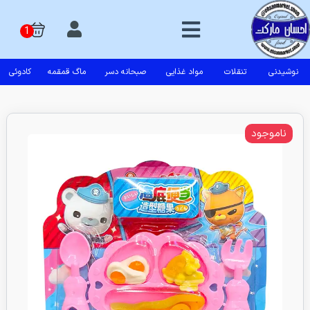
نوشیدنی
تنقلات
مواد غذایی
صبحانه دسر
ماگ قمقمه
کادوئی
ناموجود