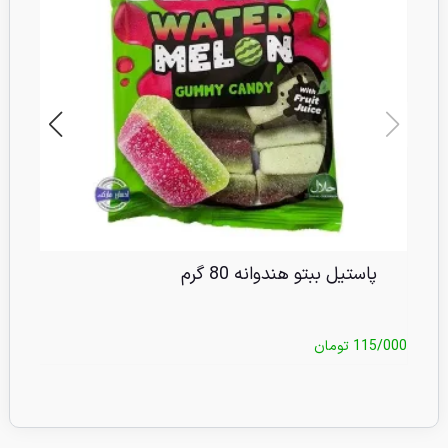
پاستیل ببتو هندوانه 80 گرم
115/000
تومان
/000