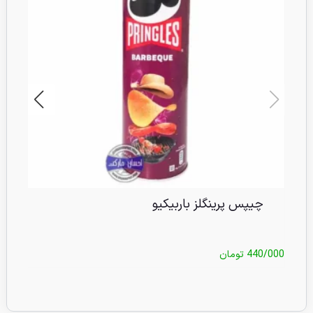
چیپس پرینگلز باربیکیو
440/000
تومان
/000