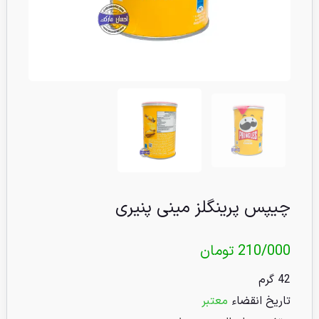
چیپس پرینگلز مینی پنیری
210/000
تومان
42 گرم
تاریخ انقضاء
معتبر