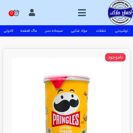
نوشیدنی
تنقلات
مواد غذایی
صبحانه دسر
ماگ قمقمه
کادوئی
ناموجود