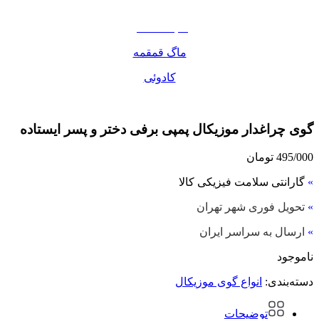
مواد غذایی
صبحانه دسر
ماگ قمقمه
کادوئی
گوی چراغدار موزیکال پمپی برفی دختر و پسر ایستاده
495/000
تومان
»
گارانتی سلامت فیزیکی کالا
»
تحویل فوری شهر تهران
»
ارسال به سراسر ایران
ناموجود
دسته‌بندی:
انواع گوی موزیکال
توضیحات