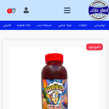
نوشیدنی
تنقلات
مواد غذایی
صبحانه دسر
ماگ قمقمه
کادوئی
ناموجود