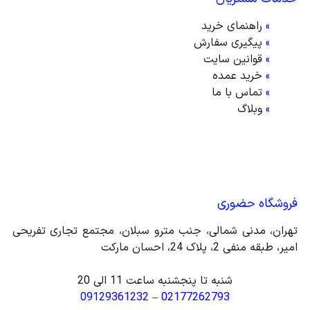
»
راهنمای خرید
»
پیگیری سفارش
»
قوانین سایت
»
خرید عمده
»
تماس با ما
»
وبلاگ
فروشگاه حضوری
تهران، مدنی شمالی، جنب مترو سبلان، مجتمع تجاری تفریحی
امیر، طبقه منفی 2، پلاک 24، احسان مارکت
شنبه تا پنجشنبه ساعت 11 الی 20
09129361232
–
02177262793