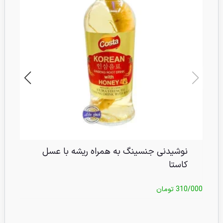
نوشیدنی جنسینگ به همراه ریشه با عسل
کاستا
/000
310/000
تومان