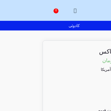
کادوئی
باکس
مان
ت قهوه