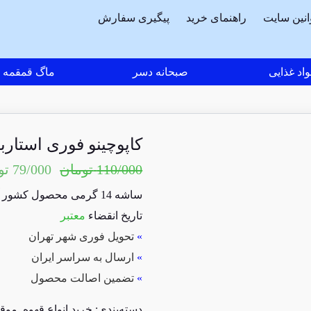
انین سایت
راهنمای خرید
پیگیری سفارش
اد غذایی
صبحانه دسر
ماگ قمقمه
کاپوچینو فوری استار
110/000
تومان
79/000
تو
ساشه 14 گرمی محصول کشور آمریکا
تاریخ انقضاء
معتبر
»
تحویل فوری شهر تهران
»
ارسال به سراسر ایران
»
تضمین اصالت محصول
دسته‌بندی:
خرید انواع قهوه
,
موق