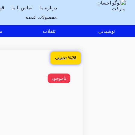
درباره ما
تماس با ما
قو
محصولات عمده
نوشیدنی
تنقلات
مو
%28 تخفیف
ناموجود