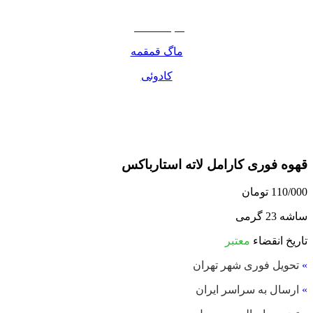
مواد غذایی
صبحانه دسر
ماگ قمقمه
کادوئی
قهوه فوری کارامل لاته استارباکس
110/000
تومان
ساشه 23 گرمی
تاریخ انقضاء
معتبر
»
تحویل فوری شهر تهران
»
ارسال به سراسر ایران