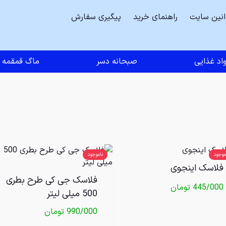
انین سایت
راهنمای خرید
پیگیری سفارش
اد غذایی
صبحانه دسر
ماگ قمقمه
موجود
ناموجود
فلاسک اینجوی
فلاسک جی کی طرح بطری
445/000
تومان
500 میلی لیتر
990/000
تومان