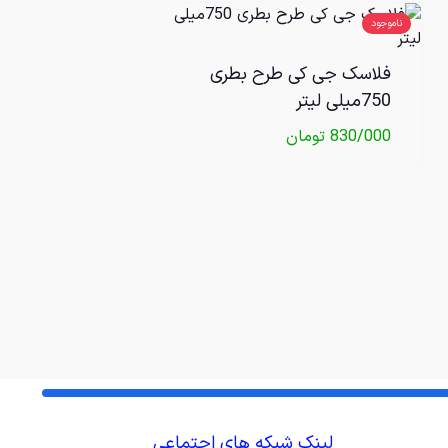
ناموجود
فلاسک جی کی طرح بطری
750میلی لیتر
830/000
تومان
لینک شبکه های اجتماعی