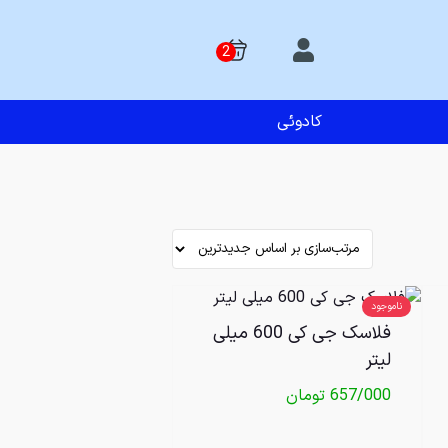
کادوئی
ناموجود
فلاسک جی کی 600 میلی
لیتر
657/000
تومان