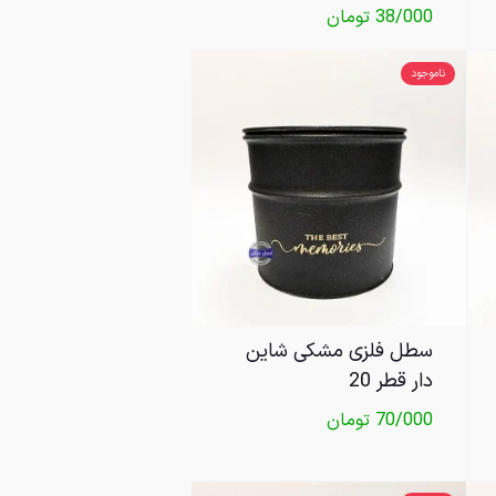
38/000
تومان
ناموجود
سطل فلزی مشکی شاین
دار قطر 20
70/000
تومان