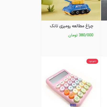
چراغ مطالعه رومیزی تانک
380/000
تومان
ناموجود