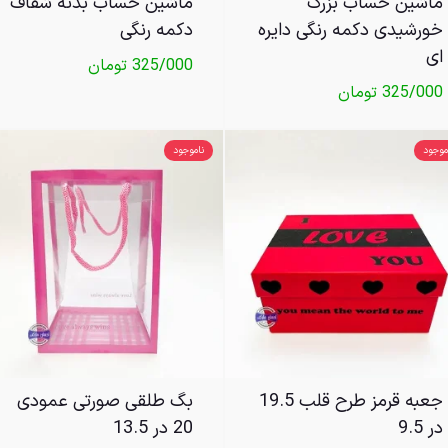
ماشین حساب بزرگ
ماشین حساب بدنه شفاف
خورشیدی دکمه رنگی دایره
دکمه رنگی
ای
325/000
تومان
325/000
تومان
موجود
ناموجود
جعبه قرمز طرح قلب 19.5
بگ طلقی صورتی عمودی
در 9.5
20 در 13.5