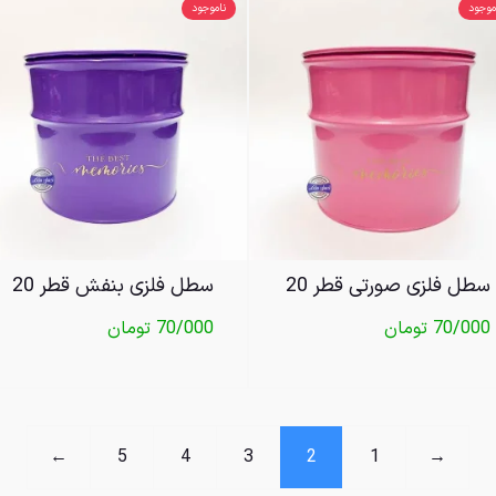
موجود
ناموجود
سطل فلزی صورتی قطر 20
سطل فلزی بنفش قطر 20
70/000
تومان
70/000
تومان
←
5
4
3
2
1
→