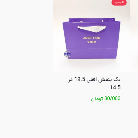
ناموجود
بگ بنفش افقی 19.5 در
14.5
30/000
تومان