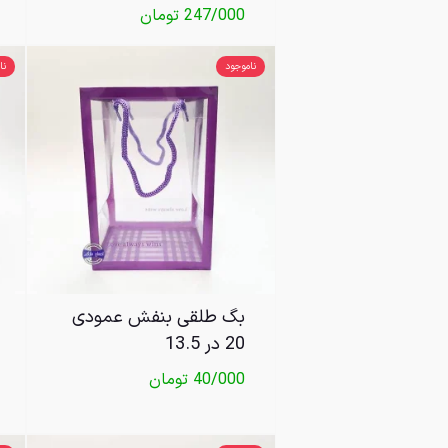
247/000
تومان
ناموجود
نا
بگ طلقی بنفش عمودی
20 در 13.5
40/000
تومان