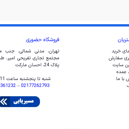
ریان
فروشگاه حضوری
مای خرید
تهران، مدنی شمالی، جنب مت
ری سفارش
ین سایت
پلاک 24، احسان مارکت
 عمده
 با ما
شنبه تا پنجشنبه ساعت 11 الی 20
گ
02177262793
–
9361232