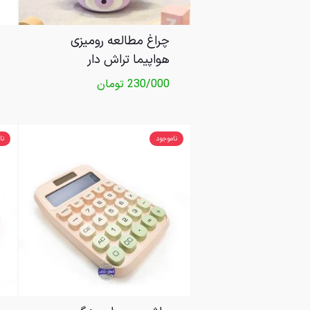
چراغ مطالعه رومیزی
هواپیما تراش دار
230/000
تومان
ناموجود
نا