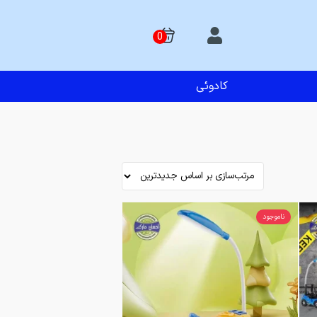
کادوئی
ناموجود