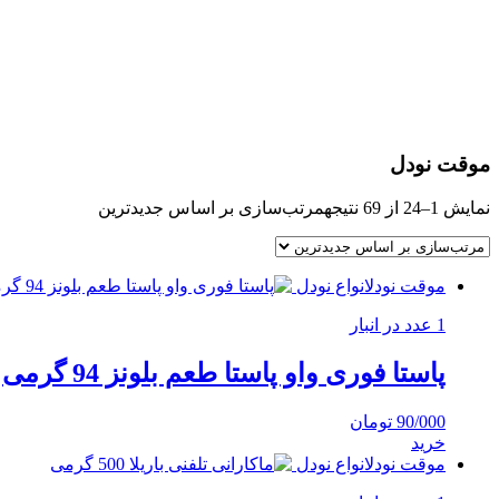
موقت نودل
نمایش 1–24 از 69 نتیجه
مرتب‌سازی بر اساس جدیدترین
موقت نودل
انواع نودل
1 عدد در انبار
پاستا فوری واو پاستا طعم بلونز 94 گرمی
90/000
تومان
خرید
موقت نودل
انواع نودل