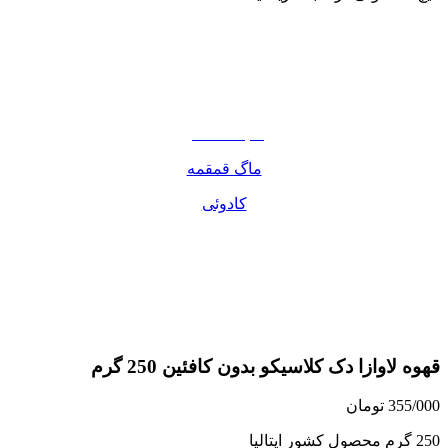
نوشیدنی
تنقلات
مواد غذایی
صبحانه دسر
ماگ قمقمه
کادوئی
قهوه لاوازا دک کلاسیکو بدون کافئین 250 گرم
355/000
تومان
250 گرم محصول کشور ایتالیا