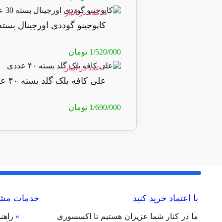
5 عدد در انبار
کاپوچینو گوددی اورجینال بسته 30 عدد
1/520/000
تومان
7 عدد در انبار
علی کافه بلک گلد بسته ۴۰ عددی
1/690/000
تومان
با اعتماد خرید کنید
خدمات مشت
ما در کنار شما عزیزان هستیم تا اکسسوری
»
راهن