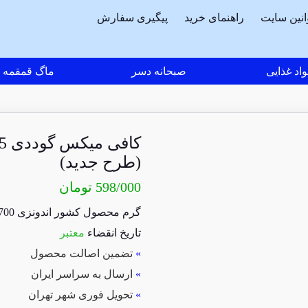
انین سایت
راهنمای خرید
پیگیری سفارش
اد غذایی
صبحانه دسر
ماگ قمقمه
(طرح جدید)
598/000
تومان
700 گرم محصول کشور اندونزی
تاریخ انقضاء
معتبر
»
تضمین اصالت محصول
»
ارسال به سراسر ایران
»
تحویل فوری شهر تهران