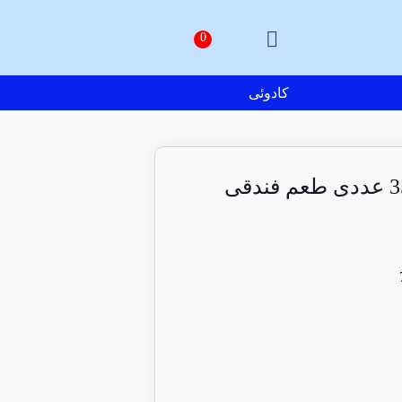
کادوئی
کافی میکس گوددی 35 عددی طعم فندقی