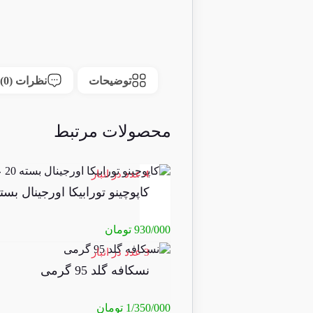
توضیحات
نظرات (0)
محصولات مرتبط
4 عدد در انبار
کاپوچینو تورابیکا اورجینال بسته 20 عد
930/000
تومان
3 عدد در انبار
نسکافه گلد 95 گرمی
1/350/000
تومان